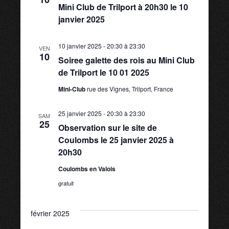
i
c
Mini Club de Trilport à 20h30 le 10
t
h
h
janvier 2025
g
i
e
o
e
a
10 janvier 2025 - 20:30
à
23:30
n
VEN
10
Soiree galette des rois au Mini Club
n
t
r
de Trilport le 10 01 2025
e
z
i
Mini-Club
rue des Vignes, Trilport, France
c
u
n
o
25 janvier 2025 - 20:30
à
23:30
SAM
h
e
25
Observation sur le site de
n
d
Coulombs le 25 janvier 2025 à
a
e
20h30
d
t
Coulombs en Valois
e
e
e
.
gratuit
v
t
février 2025
u