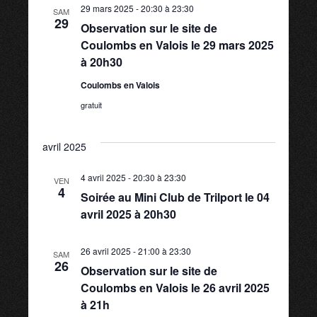
t
29 mars 2025 - 20:30
à
23:30
n
SAM
29
Observation sur le site de
Coulombs en Valois le 29 mars 2025
d
à 20h30
e
Coulombs en Valois
gratuit
v
avril 2025
u
4 avril 2025 - 20:30
à
23:30
VEN
4
e
Soirée au Mini Club de Trilport le 04
avril 2025 à 20h30
s
26 avril 2025 - 21:00
à
23:30
SAM
26
É
Observation sur le site de
Coulombs en Valois le 26 avril 2025
à 21h
v