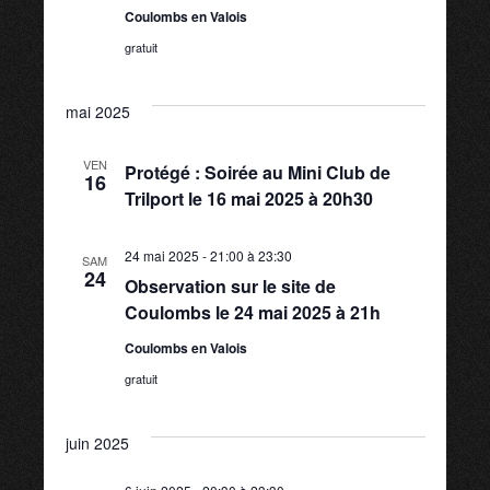
Coulombs en Valois
è
gratuit
n
mai 2025
e
VEN
Protégé : Soirée au Mini Club de
16
Trilport le 16 mai 2025 à 20h30
m
24 mai 2025 - 21:00
à
23:30
SAM
e
24
Observation sur le site de
Coulombs le 24 mai 2025 à 21h
n
Coulombs en Valois
t
gratuit
s
juin 2025