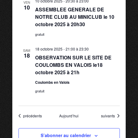
10 octobre 2025 - 20:30
à
23:00
VEN
10
ASSEMBLEE GENERALE DE
NOTRE CLUB AU MINICLUB le 10
octobre 2025 à 20h30
gratuit
18 octobre 2025 - 21:00
à
23:30
SAM
18
OBSERVATION SUR LE SITE DE
COULOMBS EN VALOIS le18
octobre 2025 à 21h
Coulombs en Valois
gratuit
Évènements
Évènements
précédents
Aujourd’hui
suivants
S’abonner au calendrier