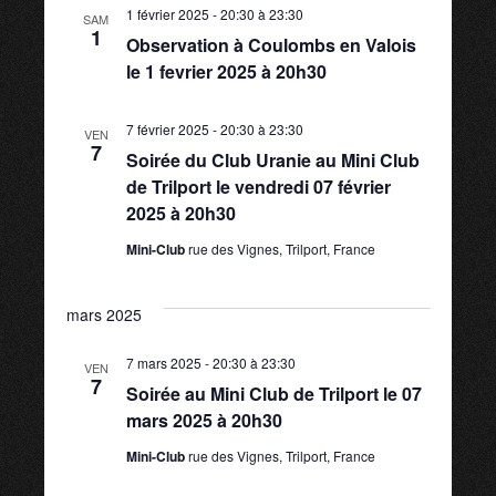
n
1 février 2025 - 20:30
à
23:30
SAM
e
1
Observation à Coulombs en Valois
a
le 1 fevrier 2025 à 20h30
s
v
É
7 février 2025 - 20:30
à
23:30
VEN
7
Soirée du Club Uranie au Mini Club
i
v
de Trilport le vendredi 07 février
2025 à 20h30
è
g
Mini-Club
rue des Vignes, Trilport, France
n
a
e
mars 2025
t
m
7 mars 2025 - 20:30
à
23:30
VEN
7
Soirée au Mini Club de Trilport le 07
i
e
mars 2025 à 20h30
o
n
Mini-Club
rue des Vignes, Trilport, France