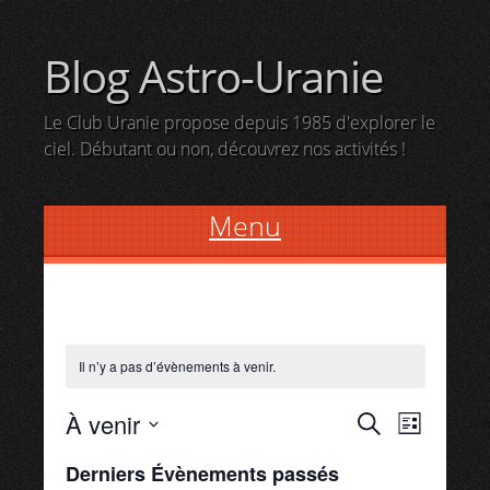
Blog Astro-Uranie
Le Club Uranie propose depuis 1985 d'explorer le
ciel. Débutant ou non, découvrez nos activités !
Menu
Skip
to
content
Il n’y a pas d’évènements à venir.
À venir
R
N
R
L
e
S
i
a
Derniers Évènements passés
c
é
s