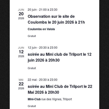
e
h
l
t
v
e
e
e
20 juin - 21:00
à
23:30
c
JUIN
r
20
c
Observation sur le site de
i
c
2026
t
Coulombs le 20 juin 2026 à 21h
h
h
g
i
e
Coulombs en Valois
o
e
Gratuit
a
n
n
t
12 juin - 20:30
à
23:00
r
JUIN
e
12
soirée au Mini club de Trilport le 12
z
2026
i
juin 2026 à 20h30
c
u
n
o
Gratuit
h
e
n
d
22 mai - 20:30
à
23:00
MAI
22
a
e
soirée au Mini Club de Trilport le 22
2026
d
t
Mai 2026 à 20h30
e
e
Mini-Club
rue des Vignes, Trilport
e
.
Gratuit