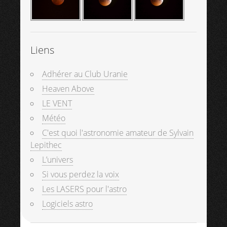
Liens
Adhérer au Club Uranie
Heaven Above
LE VENT
Météo
C'est quoi l'astronomie amateur de Sylvain
Lepithec
L’univers
Si vous perdez la voix
Les LASERS pour l'astro
Logiciels astro