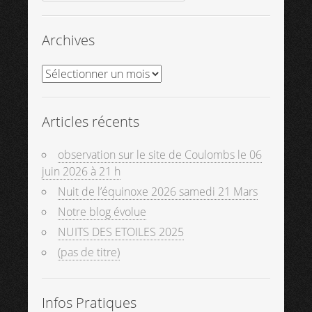
for:
Archives
Articles récents
observation sur le site de Coulombs le 06
juin 2026 à 21 h
Nuit de l’équinoxe 2026 samedi 21 Mars
Notre blog évolue
NUITS DES ETOILES 2025
(pas de titre)
Infos Pratiques