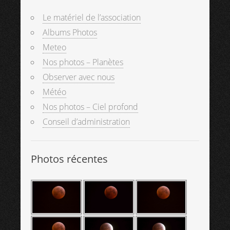
Le matériel de l’association
Albums Photos
Meteo
Nos photos – Planètes
Observer avec nous
Météo
Nos photos – Ciel profond
Conseil d’administration
Photos récentes